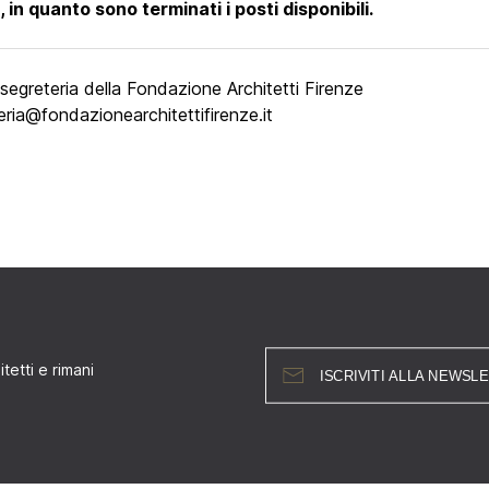
, in quanto sono terminati i posti disponibili
.
 segreteria della Fondazione Architetti Firenze
eria@fondazionearchitettifirenze.it
tetti e rimani
ISCRIVITI ALLA NEWSL