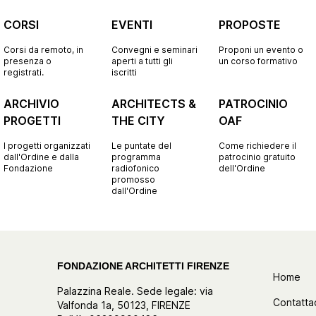
CORSI
EVENTI
PROPOSTE
Corsi da remoto, in
Convegni e seminari
Proponi un evento o
presenza o
aperti a tutti gli
un corso formativo
registrati.
iscritti
ARCHIVIO
ARCHITECTS &
PATROCINIO
PROGETTI
THE CITY
OAF
I progetti organizzati
Le puntate del
Come richiedere il
dall'Ordine e dalla
programma
patrocinio gratuito
Fondazione
radiofonico
dell'Ordine
promosso
dall'Ordine
FONDAZIONE ARCHITETTI FIRENZE
Home
Palazzina Reale. Sede legale: via
Contatta
Valfonda 1a, 50123, FIRENZE