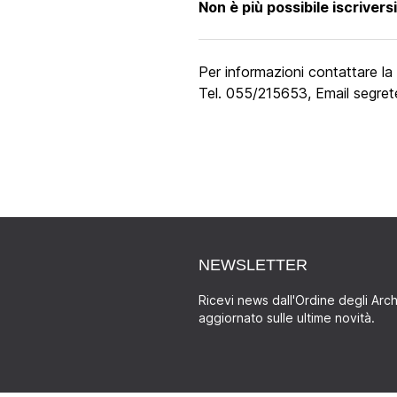
Non è più possibile iscriversi
Per informazioni contattare la
Tel. 055/215653, Email
segret
NEWSLETTER
Ricevi news dall'Ordine degli Archi
aggiornato sulle ultime novità.